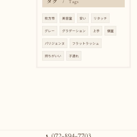
タグ
Tags
枚方市
美容室
安い
リタッチ
グレー
グラデーション
上手
個室
パリジェンヌ
フラットラッシュ
持ちがいい
子連れ
072-894-7703