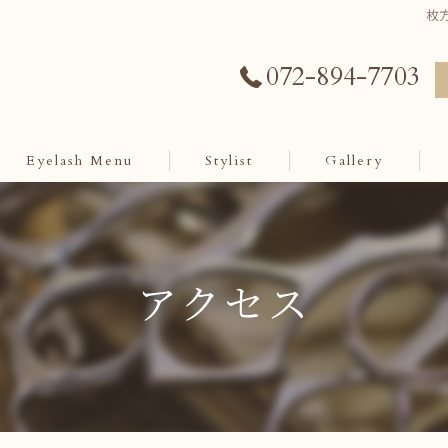
枚
072-894-7703
Eyelash Menu
Stylist
Gallery
アクセス