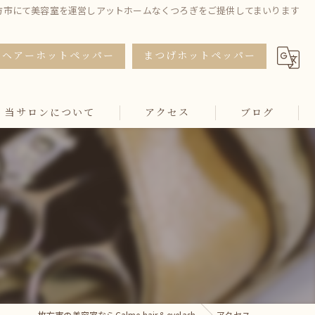
方市にて美容室を運営しアットホームなくつろぎをご提供してまいります
ヘアーホットペッパー
まつげホットペッパー
当サロンについて
アクセス
ブログ
カット
カラー
トリートメント
マツエク
まつ毛パーマ
枚方市の美容室ならCalme hair＆eyelash
アクセス