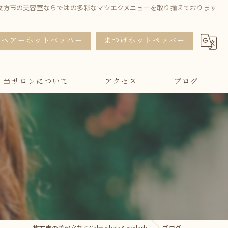
枚方市の美容室ならではの多彩なマツエクメニューを取り揃えております
ヘアーホットペッパー
まつげホットペッパー
当サロンについて
アクセス
ブログ
カット
カラー
トリートメント
マツエク
まつ毛パーマ
枚方市の美容室ならCalme hair＆eyelash
ブログ