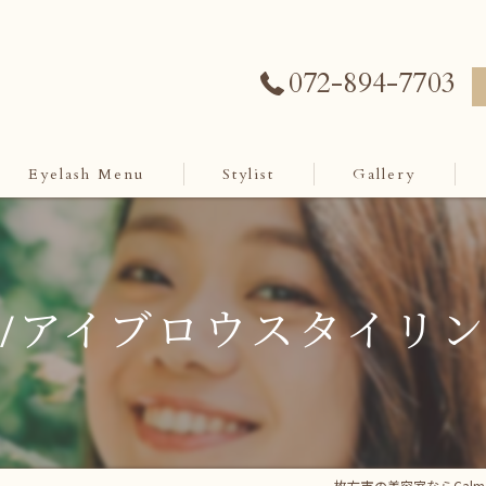
072-894-7703
Eyelash Menu
Stylist
Gallery
/アイブロウスタイリ
枚方市の美容室ならCalme h