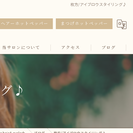
枚方/アイブロウスタイリング♪
ヘアーホットペッパー
まつげホットペッパー
当サロンについて
アクセス
ブログ
カット
カラー
ング♪
トリートメント
マツエク
まつ毛パーマ
air＆eyelash
ブログ
枚方/アイブロウスタイリング♪