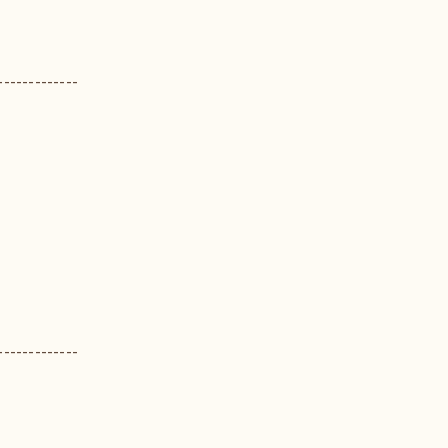
-------------
-------------