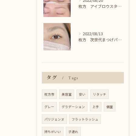
2022/08/20
枚方 アイブロウスタイリング＾＾
2022/08/13
枚方 次世代まつげパーマ♪
タグ
Tags
枚方市
美容室
安い
リタッチ
グレー
グラデーション
上手
個室
パリジェンヌ
フラットラッシュ
持ちがいい
子連れ