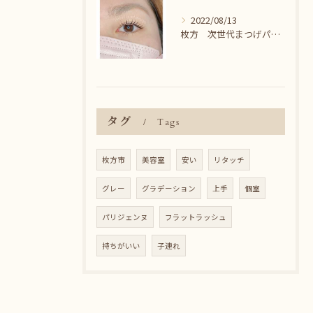
2022/08/13
枚方 次世代まつげパーマ♪
タグ
Tags
枚方市
美容室
安い
リタッチ
グレー
グラデーション
上手
個室
パリジェンヌ
フラットラッシュ
持ちがいい
子連れ