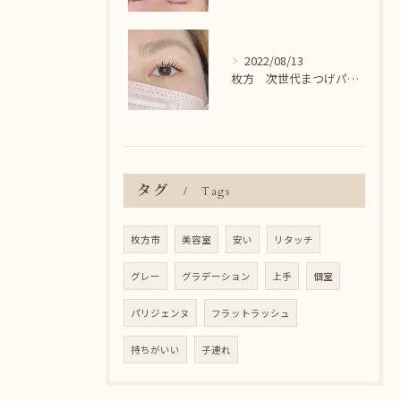
2022/08/13
枚方 次世代まつげパーマ♪
タグ
Tags
枚方市
美容室
安い
リタッチ
グレー
グラデーション
上手
個室
パリジェンヌ
フラットラッシュ
持ちがいい
子連れ