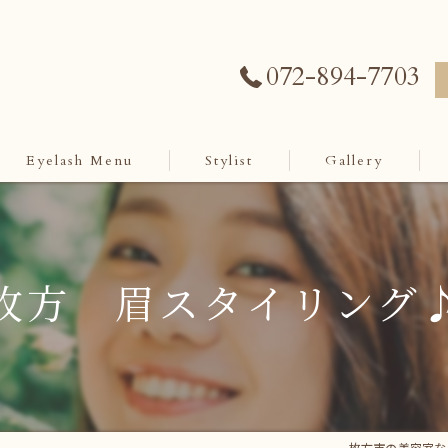
072-894-7703
Eyelash Menu
Stylist
Gallery
枚方 眉スタイリング
枚方市の美容室ならCa