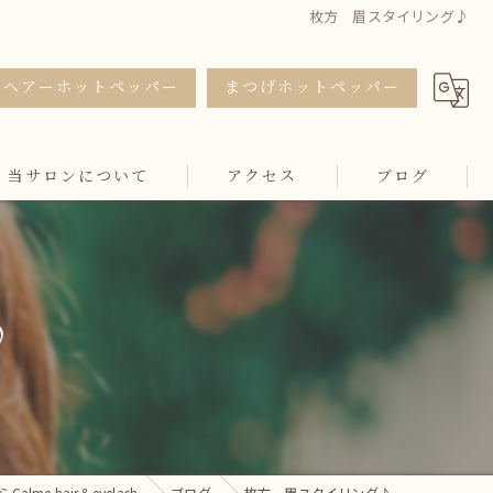
枚方 眉スタイリング♪
ヘアーホットペッパー
まつげホットペッパー
当サロンについて
アクセス
ブログ
カット
カラー
♪
トリートメント
マツエク
まつ毛パーマ
lme hair＆eyelash
ブログ
枚方 眉スタイリング♪