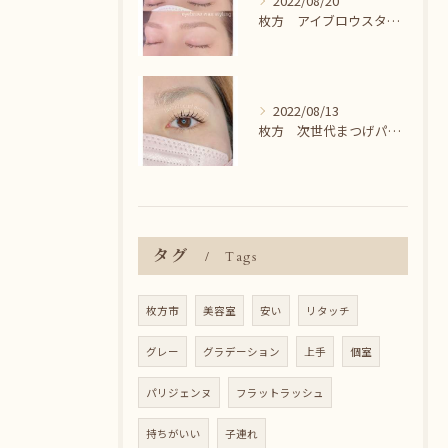
2022/08/20
枚方 アイブロウスタイリング＾＾
2022/08/13
枚方 次世代まつげパーマ♪
タグ
Tags
枚方市
美容室
安い
リタッチ
グレー
グラデーション
上手
個室
パリジェンヌ
フラットラッシュ
持ちがいい
子連れ