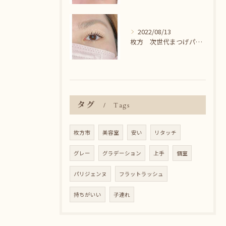
2022/08/13
枚方 次世代まつげパーマ♪
タグ
Tags
枚方市
美容室
安い
リタッチ
グレー
グラデーション
上手
個室
パリジェンヌ
フラットラッシュ
持ちがいい
子連れ