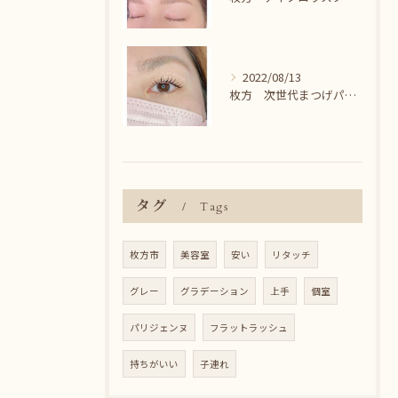
2022/08/13
枚方 次世代まつげパーマ♪
タグ
Tags
枚方市
美容室
安い
リタッチ
グレー
グラデーション
上手
個室
パリジェンヌ
フラットラッシュ
持ちがいい
子連れ