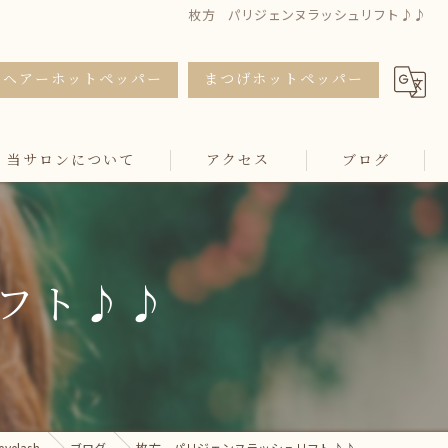
枚方 パリジェンヌラッシュリフト♪♪
ヘアーホットペッパー
まつげホットペッパー
当サロンについて
アクセス
ブログ
カット
カラー
フト♪♪
トリートメント
マツエク
まつ毛パーマ
elash
ブログ
枚方 パリジェンヌラッシュリフト♪♪