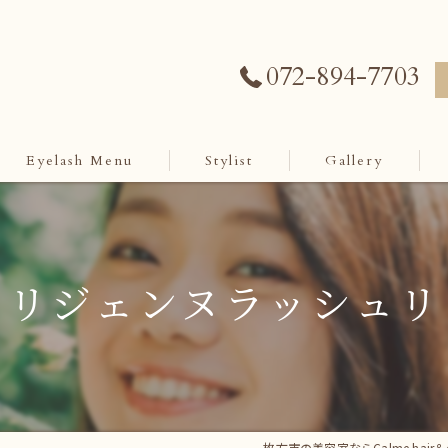
072-894-7703
Eyelash Menu
Stylist
Gallery
パリジェンヌラッシュリ
枚方市の美容室ならCalme hair＆ey