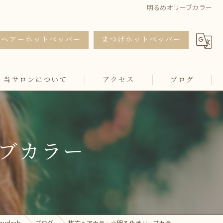
明るめオリーブカラー
ヘアーホットペッパー
まつげホットペッパー
当サロンについて
アクセス
ブログ
カット
カラー
ブカラー
トリートメント
マツエク
まつ毛パーマ
elash
ブログ
枚方ヘアカラー☆明るめオリーブカラー