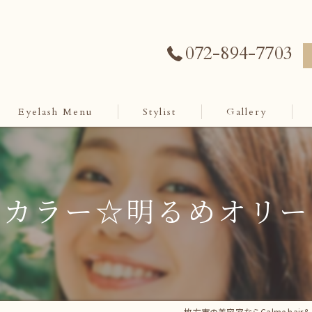
072-894-7703
Eyelash Menu
Stylist
Gallery
アカラー☆明るめオリー
枚方市の美容室ならCalme hair＆ey