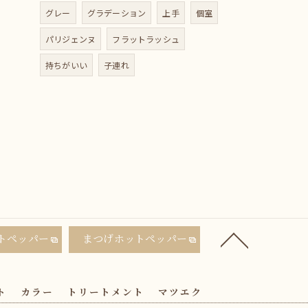
グレー
グラデーション
上手
個室
パリジェンヌ
フラットラッシュ
持ちがいい
子連れ
トペッパー
まつげホットペッパー
ト
カラー
トリートメント
マツエク